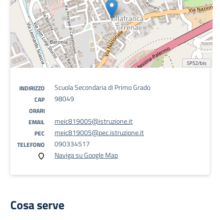
Scuola Secondaria di Primo Grado
INDIRIZZO
98049
CAP
ORARI
meic819005@istruzione.it
EMAIL
meic819005@pec.istruzione.it
PEC
090334517
TELEFONO
Naviga su Google Map
Cosa serve