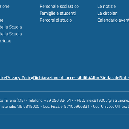
zione
Personale scolastico
Le notizie
Famiglie e studenti
Le circolari
ne
Percorsi di studio
Calendario event
della Scuola
della Scuola
azione
lice
Privacy Policy
Dichiarazione di accessibilità
Albo Sindacale
Note 
anca Tirrena (ME) - Telefono: +39 090 334517 - PEO: meic819005@istruzione
nisteriale: MEIC819005 - Cod. Fiscale: 97105960831 - Cod. Univoco Ufficio