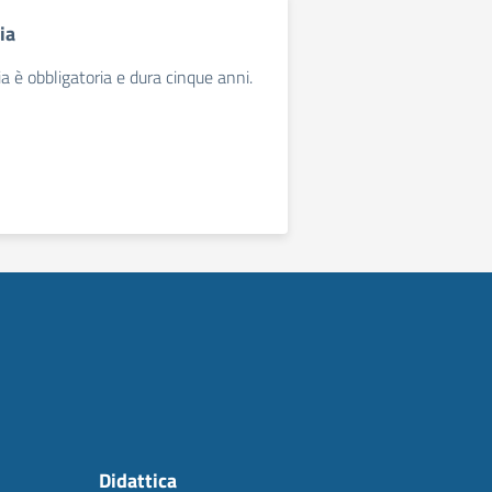
ia
a è obbligatoria e dura cinque anni.
Didattica