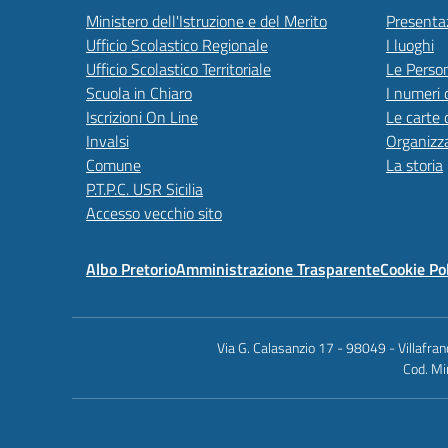
Ministero dell'Istruzione e del Merito
Presenta
Ufficio Scolastico Regionale
I luoghi
Ufficio Scolastico Territoriale
Le Perso
Scuola in Chiaro
I numeri 
Iscrizioni On Line
Le carte 
Invalsi
Organizz
Comune
La storia
P.T.P.C. USR Sicilia
Accesso vecchio sito
Albo Pretorio
Amministrazione Trasparente
Cookie Po
Via G. Calasanzio 17 - 98049 - Villafr
Cod. Mi