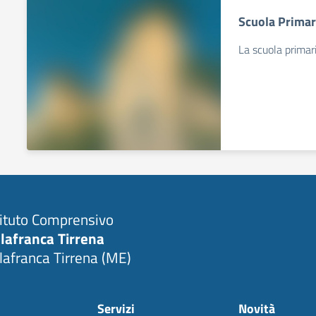
Scuola Primar
La scuola primari
tituto Comprensivo
llafranca Tirrena
llafranca Tirrena (ME)
Servizi
Novità