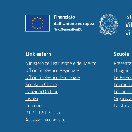
Is
Vi
Vi
Link esterni
Scuola
Ministero dell'Istruzione e del Merito
Presenta
Ufficio Scolastico Regionale
I luoghi
Ufficio Scolastico Territoriale
Le Perso
Scuola in Chiaro
I numeri 
Iscrizioni On Line
Le carte 
Invalsi
Organizz
Comune
La storia
P.T.P.C. USR Sicilia
Accesso vecchio sito