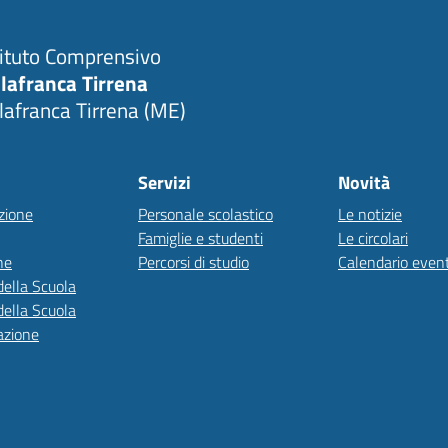
tituto Comprensivo
llafranca Tirrena
llafranca Tirrena (ME)
Servizi
Novità
zione
Personale scolastico
Le notizie
Famiglie e studenti
Le circolari
ne
Percorsi di studio
Calendario event
della Scuola
della Scuola
azione