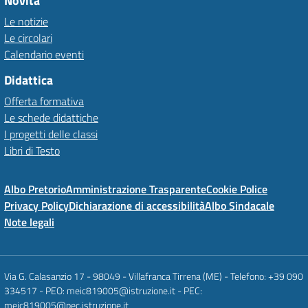
Novità
Le notizie
Le circolari
Calendario eventi
Didattica
Offerta formativa
Le schede didattiche
I progetti delle classi
Libri di Testo
Albo Pretorio
Amministrazione Trasparente
Cookie Police
Privacy Policy
Dichiarazione di accessibilità
Albo Sindacale
Note legali
Via G. Calasanzio 17 - 98049 - Villafranca Tirrena (ME) - Telefono: +39 090
334517 - PEO: meic819005@istruzione.it - PEC:
meic819005@pec.istruzione.it