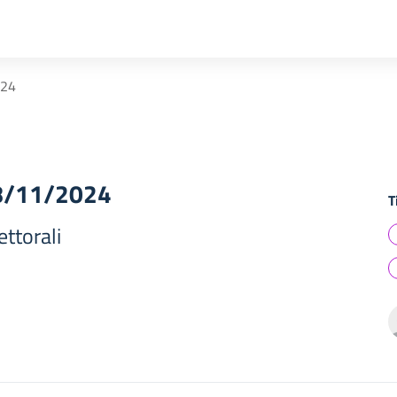
024
18/11/2024
T
ttorali