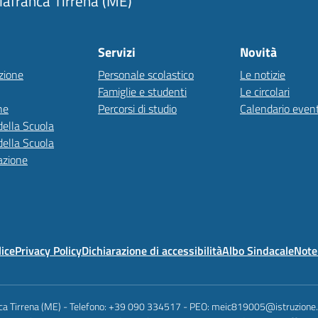
llafranca Tirrena (ME)
Servizi
Novità
zione
Personale scolastico
Le notizie
Famiglie e studenti
Le circolari
ne
Percorsi di studio
Calendario event
della Scuola
della Scuola
azione
lice
Privacy Policy
Dichiarazione di accessibilità
Albo Sindacale
Note 
anca Tirrena (ME) - Telefono: +39 090 334517 - PEO: meic819005@istruzione