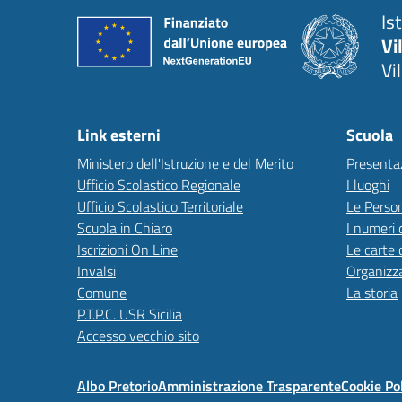
Is
Vi
Vi
Link esterni
Scuola
Ministero dell'Istruzione e del Merito
Presenta
Ufficio Scolastico Regionale
I luoghi
Ufficio Scolastico Territoriale
Le Perso
Scuola in Chiaro
I numeri 
Iscrizioni On Line
Le carte 
Invalsi
Organizz
Comune
La storia
P.T.P.C. USR Sicilia
Accesso vecchio sito
Albo Pretorio
Amministrazione Trasparente
Cookie Po