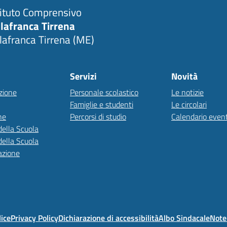
tituto Comprensivo
llafranca Tirrena
llafranca Tirrena (ME)
Servizi
Novità
zione
Personale scolastico
Le notizie
Famiglie e studenti
Le circolari
ne
Percorsi di studio
Calendario event
della Scuola
della Scuola
azione
lice
Privacy Policy
Dichiarazione di accessibilità
Albo Sindacale
Note 