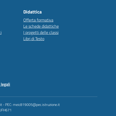
Didattica
Offerta formativa
Le schede didattiche
i
I progetti delle classi
Libri di Testo
legali
.it - PEC: meic819005@pec.istruzione.it
: UFH671