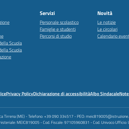
Servizi
Novità
zione
Personale scolastico
Le notizie
Famiglie e studenti
Le circolari
ne
Percorsi di studio
Calendario event
della Scuola
della Scuola
azione
lice
Privacy Policy
Dichiarazione di accessibilità
Albo Sindacale
Note 
anca Tirrena (ME) - Telefono: +39 090 334517 - PEO: meic819005@istruzione
nisteriale: MEIC819005 - Cod. Fiscale: 97105960831 - Cod. Univoco Ufficio