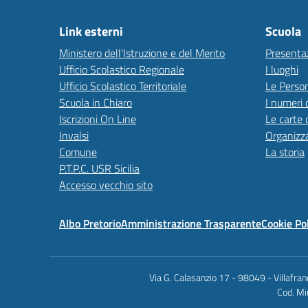
Link esterni
Scuola
Ministero dell'Istruzione e del Merito
Presenta
Ufficio Scolastico Regionale
I luoghi
Ufficio Scolastico Territoriale
Le Perso
Scuola in Chiaro
I numeri 
Iscrizioni On Line
Le carte 
Invalsi
Organizz
Comune
La storia
P.T.P.C. USR Sicilia
Accesso vecchio sito
Albo Pretorio
Amministrazione Trasparente
Cookie Po
Via G. Calasanzio 17 - 98049 - Villafr
Cod. Mi