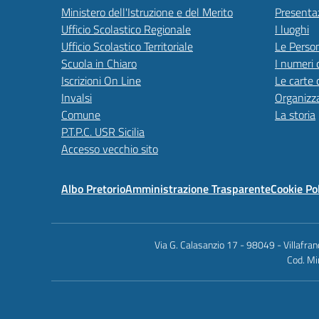
Ministero dell'Istruzione e del Merito
Presenta
Ufficio Scolastico Regionale
I luoghi
Ufficio Scolastico Territoriale
Le Perso
Scuola in Chiaro
I numeri 
Iscrizioni On Line
Le carte 
Invalsi
Organizz
Comune
La storia
P.T.P.C. USR Sicilia
Accesso vecchio sito
Albo Pretorio
Amministrazione Trasparente
Cookie Po
Via G. Calasanzio 17 - 98049 - Villafr
Cod. Mi