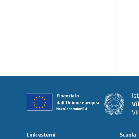
Is
Vi
Vi
Link esterni
Scuola