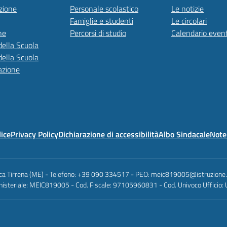
zione
Personale scolastico
Le notizie
Famiglie e studenti
Le circolari
ne
Percorsi di studio
Calendario event
della Scuola
della Scuola
azione
lice
Privacy Policy
Dichiarazione di accessibilità
Albo Sindacale
Note 
anca Tirrena (ME) - Telefono: +39 090 334517 - PEO: meic819005@istruzione
nisteriale: MEIC819005 - Cod. Fiscale: 97105960831 - Cod. Univoco Ufficio