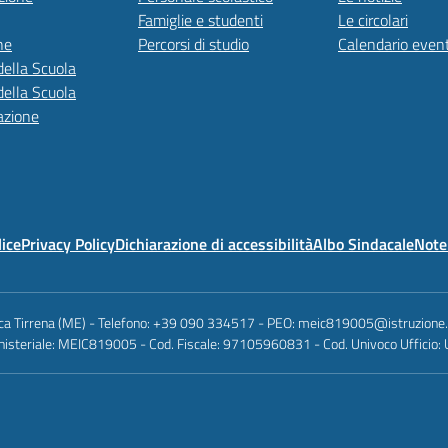
Famiglie e studenti
Le circolari
ne
Percorsi di studio
Calendario event
della Scuola
della Scuola
azione
lice
Privacy Policy
Dichiarazione di accessibilità
Albo Sindacale
Note 
anca Tirrena (ME) - Telefono: +39 090 334517 - PEO: meic819005@istruzione
nisteriale: MEIC819005 - Cod. Fiscale: 97105960831 - Cod. Univoco Ufficio