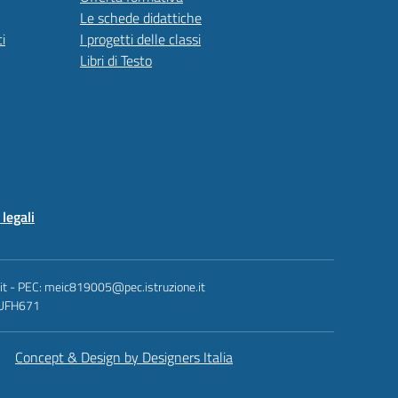
Le schede didattiche
i
I progetti delle classi
Libri di Testo
legali
.it - PEC: meic819005@pec.istruzione.it
: UFH671
Concept & Design by Designers Italia