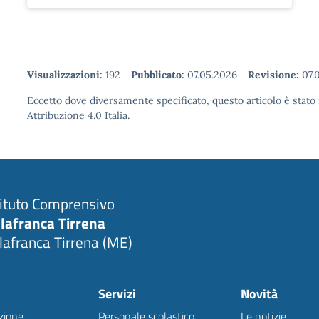
Visualizzazioni:
192
-
Pubblicato:
07.05.2026
-
Revisione:
07.
Eccetto dove diversamente specificato, questo articolo è stat
Attribuzione 4.0 Italia.
tituto Comprensivo
llafranca Tirrena
llafranca Tirrena (ME)
Servizi
Novità
zione
Personale scolastico
Le notizie