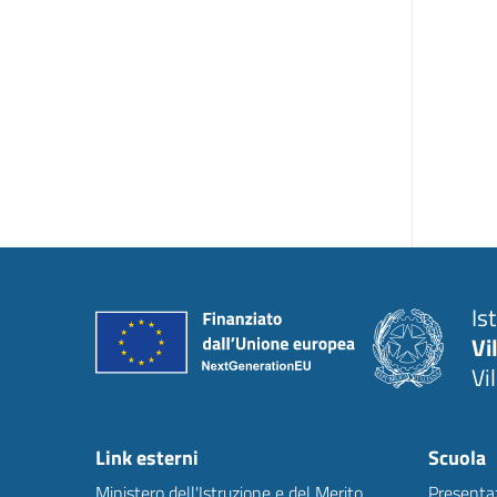
Is
Vi
Vi
Link esterni
Scuola
Ministero dell'Istruzione e del Merito
Presenta