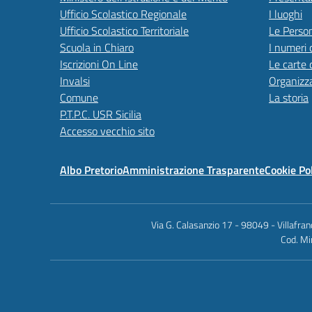
Ufficio Scolastico Regionale
I luoghi
Ufficio Scolastico Territoriale
Le Perso
Scuola in Chiaro
I numeri 
Iscrizioni On Line
Le carte 
Invalsi
Organizz
Comune
La storia
P.T.P.C. USR Sicilia
Accesso vecchio sito
Albo Pretorio
Amministrazione Trasparente
Cookie Po
Via G. Calasanzio 17 - 98049 - Villafr
Cod. Mi