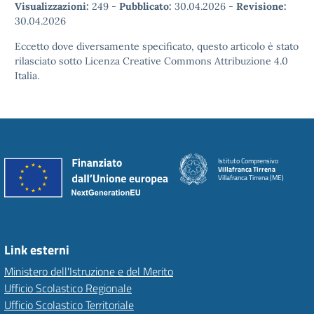
Visualizzazioni:
249
-
Pubblicato:
30.04.2026
-
Revisione:
30.04.2026
Eccetto dove diversamente specificato, questo articolo è stato
rilasciato sotto Licenza Creative Commons Attribuzione 4.0
Italia.
Istituto Comprensivo
Villafranca Tirrena
Villafranca Tirrena (ME)
Link esterni
Ministero dell'Istruzione e del Merito
Ufficio Scolastico Regionale
Ufficio Scolastico Territoriale