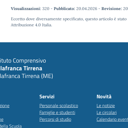
Visualizzazioni:
320
-
Pubblicato:
20.04.2026
-
Revisione:
20
Eccetto dove diversamente specificato, questo articolo è stat
Attribuzione 4.0 Italia.
tituto Comprensivo
llafranca Tirrena
llafranca Tirrena (ME)
Servizi
Novità
zione
Personale scolastico
Le notizie
Famiglie e studenti
Le circolari
ne
Percorsi di studio
Calendario event
della Scuola