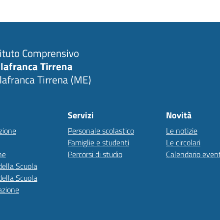
tituto Comprensivo
llafranca Tirrena
llafranca Tirrena (ME)
Servizi
Novità
zione
Personale scolastico
Le notizie
Famiglie e studenti
Le circolari
ne
Percorsi di studio
Calendario event
della Scuola
della Scuola
azione