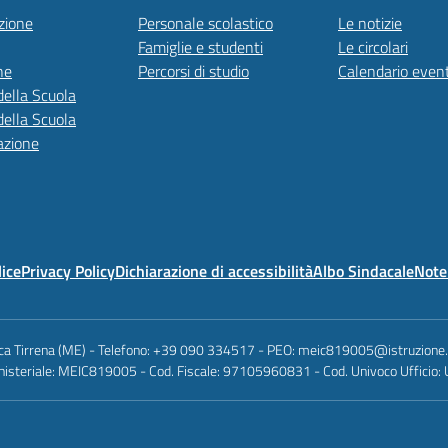
zione
Personale scolastico
Le notizie
Famiglie e studenti
Le circolari
ne
Percorsi di studio
Calendario event
della Scuola
della Scuola
azione
lice
Privacy Policy
Dichiarazione di accessibilità
Albo Sindacale
Note 
anca Tirrena (ME) - Telefono: +39 090 334517 - PEO: meic819005@istruzione
nisteriale: MEIC819005 - Cod. Fiscale: 97105960831 - Cod. Univoco Ufficio