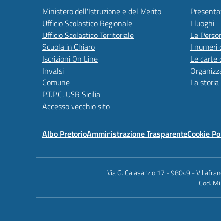
Ministero dell'Istruzione e del Merito
Presenta
Ufficio Scolastico Regionale
I luoghi
Ufficio Scolastico Territoriale
Le Perso
Scuola in Chiaro
I numeri 
Iscrizioni On Line
Le carte 
Invalsi
Organizz
Comune
La storia
P.T.P.C. USR Sicilia
Accesso vecchio sito
Albo Pretorio
Amministrazione Trasparente
Cookie Po
Via G. Calasanzio 17 - 98049 - Villafr
Cod. Mi