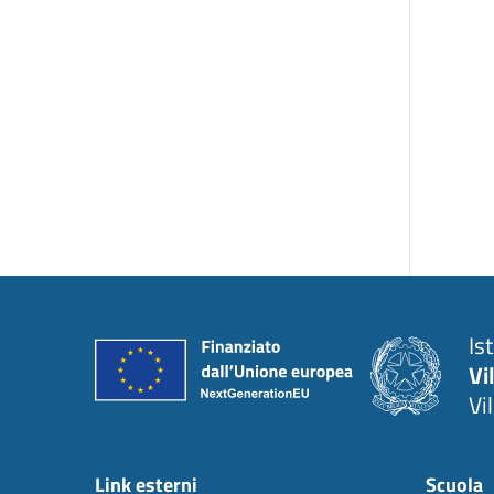
Is
Vi
Vi
Link esterni
Scuola