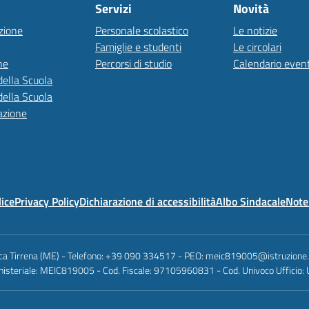
Servizi
Novità
zione
Personale scolastico
Le notizie
Famiglie e studenti
Le circolari
ne
Percorsi di studio
Calendario event
della Scuola
della Scuola
azione
lice
Privacy Policy
Dichiarazione di accessibilità
Albo Sindacale
Note 
anca Tirrena (ME) - Telefono: +39 090 334517 - PEO: meic819005@istruzione
nisteriale: MEIC819005 - Cod. Fiscale: 97105960831 - Cod. Univoco Ufficio