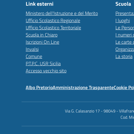
Link esterni
Scuola
Ministero dell'Istruzione e del Merito
Presenta
Ufficio Scolastico Regionale
I luoghi
Ufficio Scolastico Territoriale
Le Perso
Scuola in Chiaro
I numeri 
Iscrizioni On Line
Le carte 
Invalsi
Organizz
Comune
La storia
P.T.P.C. USR Sicilia
Accesso vecchio sito
Albo Pretorio
Amministrazione Trasparente
Cookie Po
Via G. Calasanzio 17 - 98049 - Villafr
Cod. Mi