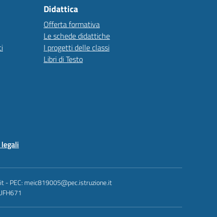
Didattica
Offerta formativa
Le schede didattiche
i
I progetti delle classi
Libri di Testo
legali
.it - PEC: meic819005@pec.istruzione.it
: UFH671