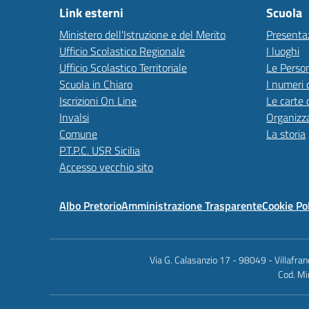
Link esterni
Scuola
Ministero dell'Istruzione e del Merito
Presenta
Ufficio Scolastico Regionale
I luoghi
Ufficio Scolastico Territoriale
Le Perso
Scuola in Chiaro
I numeri 
Iscrizioni On Line
Le carte 
Invalsi
Organizz
Comune
La storia
P.T.P.C. USR Sicilia
Accesso vecchio sito
Albo Pretorio
Amministrazione Trasparente
Cookie Po
Via G. Calasanzio 17 - 98049 - Villafr
Cod. Mi