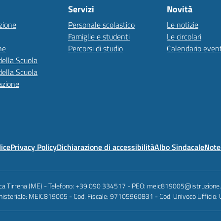
Servizi
Novità
zione
Personale scolastico
Le notizie
Famiglie e studenti
Le circolari
ne
Percorsi di studio
Calendario event
della Scuola
della Scuola
azione
lice
Privacy Policy
Dichiarazione di accessibilità
Albo Sindacale
Note 
anca Tirrena (ME) - Telefono: +39 090 334517 - PEO: meic819005@istruzione
nisteriale: MEIC819005 - Cod. Fiscale: 97105960831 - Cod. Univoco Ufficio